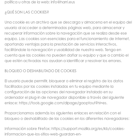
política u otras de la web: info@harri.eus
¿QUÉ SON LAS COOKIES?
Una cookie es un archivo que se descarga y almacena en el equipo del
usuario al acceder a determinadas páginas web, para almacenar y
recuperar información sobre la navegación que se realiza desde ese
equipo. Las cookies son esenciales para el funcionamiento de Internet,
aportando ventajas para la prestación de servicios interactivos,
facilitándole la navegación y usabilidad de nuestra web. Tenga en
cuenta que las cookies no pueden dañar su equipo y que a cambio el
que estén activadas nos ayudan a identificar y resolver los errores.
BLOQUEO O DESHABILITADO DE COOKIES
El usuario puede permitir, bloquear o eliminar el registro de los datos
facilitados por las cookies instaladas en tu equipo mediante la
configuración de las opciones del navegador instalado en su
ordenador el plug-in de navegador disponible a través del siguiente
enlace: https://tools.google.com/dlpage/gaoptout?hl=es.
Proporcionamos además los siguientes enlaces en relación con el
bloqueo o deshabilitado de las cookies en los diferentes navegadores:
Información sobre Firefox: https://support.mozilla.org/es/kb/cookies-
informacion-que-los-sitios-web-guardan-en-