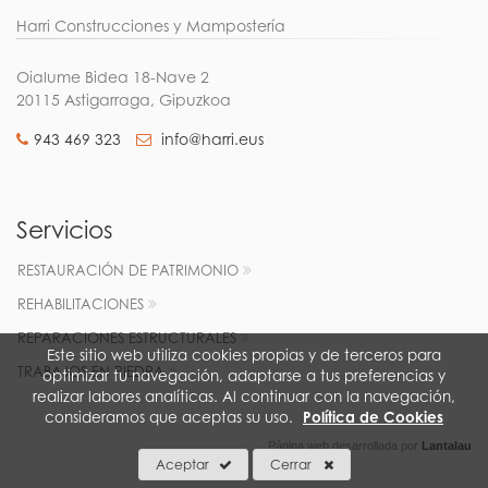
Harri Construcciones y Mampostería
Oialume Bidea 18-Nave 2
20115 Astigarraga, Gipuzkoa
943 469 323
info@harri.eus
Servicios
RESTAURACIÓN DE PATRIMONIO
REHABILITACIONES
REPARACIONES ESTRUCTURALES
Este sitio web utiliza cookies propias y de terceros para
TRABAJOS EN PIEDRA
optimizar tu navegación, adaptarse a tus preferencias y
realizar labores analíticas. Al continuar con la navegación,
consideramos que aceptas su uso.
Política de Cookies
Página web desarrollada por
Lantalau
Aceptar
Cerrar