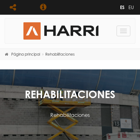
ES
EU
Toggle
navigat
Página principal
Rehabilitaciones
REHABILITACIONES
Rehabilitaciones