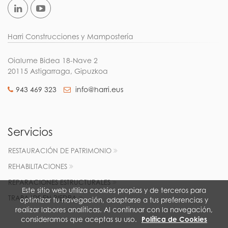
Harri Construcciones y Mampostería
Oialume Bidea 18-Nave 2
20115 Astigarraga, Gipuzkoa
943 469 323
info@harri.eus
Servicios
RESTAURACIÓN DE PATRIMONIO
REHABILITACIONES
REPARACIONES ESTRUCTURALES
Este sitio web utiliza cookies propias y de terceros para
TRABAJOS EN PIEDRA
optimizar tu navegación, adaptarse a tus preferencias y
realizar labores analíticas. Al continuar con la navegación,
consideramos que aceptas su uso.
Política de Cookies