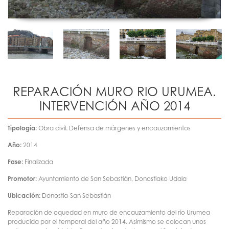
REPARACIÓN MURO RIO URUMEA.
INTERVENCIÓN AÑO 2014
Tipología:
Obra civil. Defensa de márgenes y encauzamientos
Año:
2014
Fase:
Finalizada
Promotor:
Ayuntamiento de San Sebastián, Donostiako Udala
Ubicación:
Donostia-San Sebastián
Reparación de oquedad en muro de encauzamiento del río Urumea
producida por el temporal del año 2014. Asimismo se colocan unos