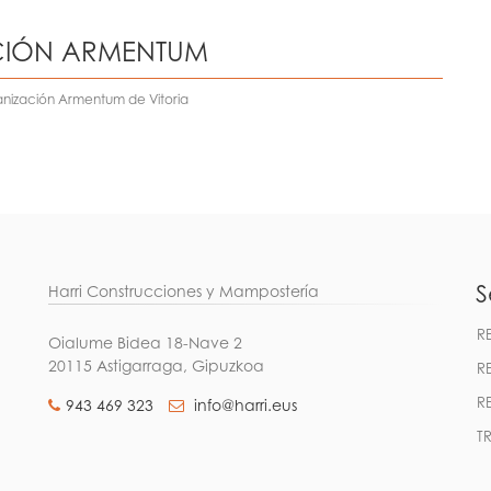
CIÓN ARMENTUM
anización Armentum de Vitoria
S
Harri Construcciones y Mampostería
R
Oialume Bidea 18-Nave 2
20115 Astigarraga, Gipuzkoa
R
R
943 469 323
info@harri.eus
T