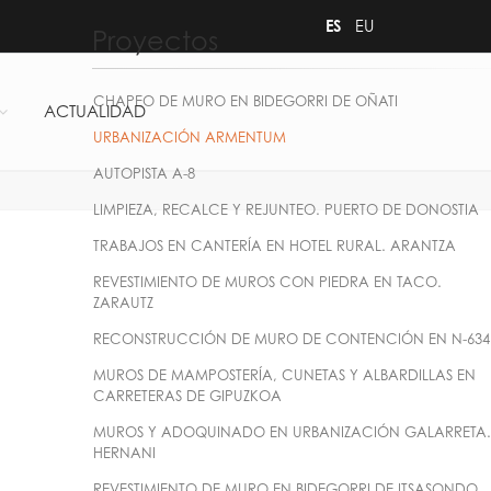
ES
EU
Proyectos
CHAPEO DE MURO EN BIDEGORRI DE OÑATI
ACTUALIDAD
URBANIZACIÓN ARMENTUM
AUTOPISTA A-8
LIMPIEZA, RECALCE Y REJUNTEO. PUERTO DE DONOSTIA
TRABAJOS EN CANTERÍA EN HOTEL RURAL. ARANTZA
REVESTIMIENTO DE MUROS CON PIEDRA EN TACO.
ZARAUTZ
RECONSTRUCCIÓN DE MURO DE CONTENCIÓN EN N-634
MUROS DE MAMPOSTERÍA, CUNETAS Y ALBARDILLAS EN
CARRETERAS DE GIPUZKOA
MUROS Y ADOQUINADO EN URBANIZACIÓN GALARRETA.
HERNANI
REVESTIMIENTO DE MURO EN BIDEGORRI DE ITSASONDO